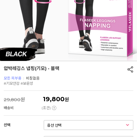
압박레깅스 냅핑(기모) - 블랙
모든 피부용
|
비침없음
#기모안감 #보온성
19,800
29,800
원
원
배송비
(조건)
선택