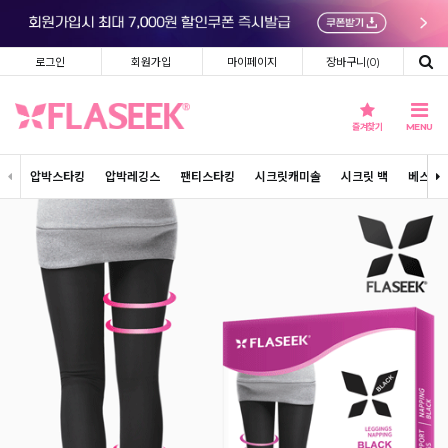
로그인
회원가입
마이페이지
장바구니(
0
)
즐겨찾기
MENU
압박스타킹
압박레깅스
팬티스타킹
시크릿캐미솔
시크릿 백
베스트