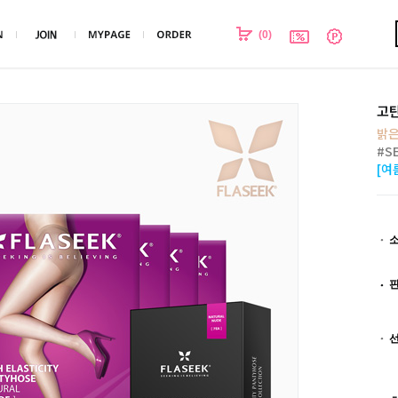
(
0
)
고탄
밝은
#S
[여