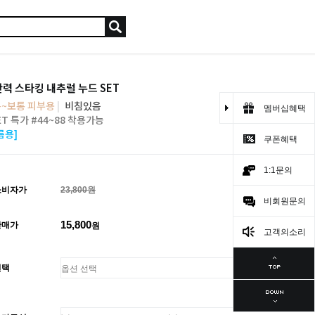
력 스타킹 내추럴 누드 SET
~보통 피부용
|
비침있음
멤버십혜택
ET 특가 #44~88 착용가능
름용]
쿠폰혜택
1:1문의
소비자가
23,800원
비회원문의
15,800
판매가
원
고객의소리
선택