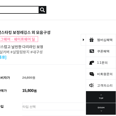
박스타킹 보정레깅스 외 모음구성
그웨어 · 쉐이프웨어 딜
멤버십혜택
스럽고 날씬한 다리라인 보정
살커버 #살떨림방지 #내구성
쿠폰혜택
름용]
1:1문의
비회원문의
소비자가
24,800원
고객의소리
15,800
판매가
원
타입