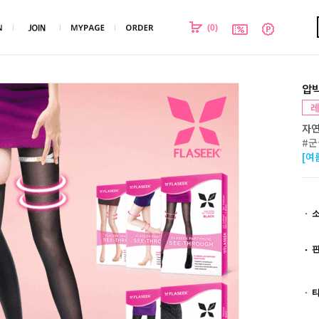
(
0
)
압
레
자연
#군
[여