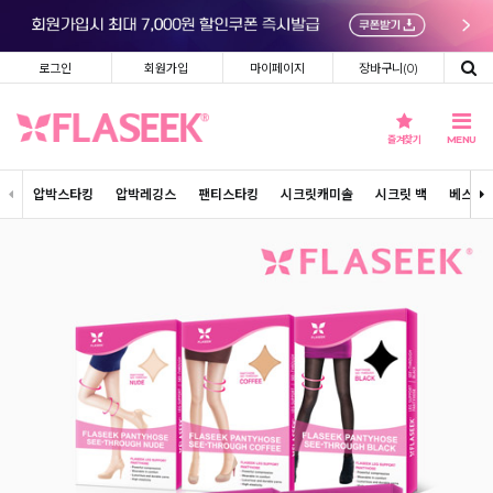
로그인
회원가입
마이페이지
장바구니(
0
)
즐겨찾기
MENU
압박스타킹
압박레깅스
팬티스타킹
시크릿캐미솔
시크릿 백
베스트