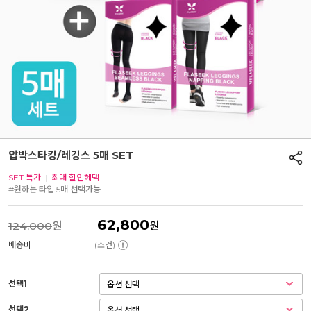
압박스타킹/레깅스 5매 SET
SET 특가
|
최대 할인혜택
#원하는 타입 5매 선택가능
62,800
124,000
원
원
배송비
(조건)
선택1
선택2