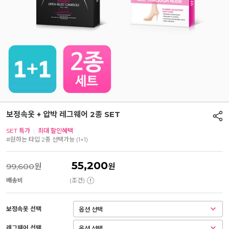
보정속옷 + 압박 레그웨어 2종 SET
SET 특가
|
최대 할인혜택
#원하는 타입 2종 선택가능 (1+1)
55,200
99,600
원
원
배송비
(조건)
보정속옷 선택
레그웨어 선택