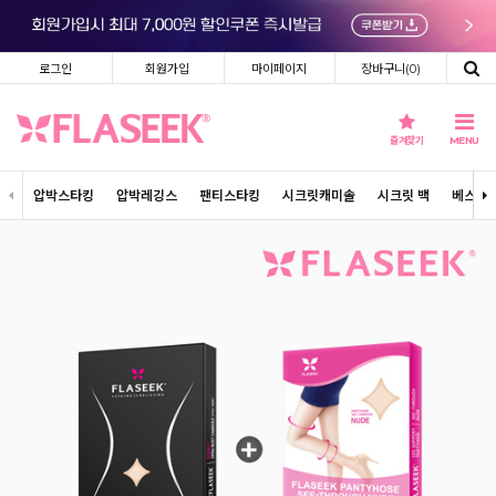
로그인
회원가입
마이페이지
장바구니(
0
)
즐겨찾기
MENU
압박스타킹
압박레깅스
팬티스타킹
시크릿캐미솔
시크릿 백
베스트