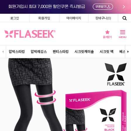
로그인
회원가입
마이페이지
장바구니(
0
)
즐겨찾기
MENU
압박스타킹
압박레깅스
팬티스타킹
시크릿캐미솔
시크릿 백
베스트