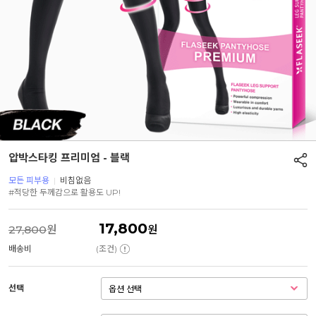
압박스타킹 프리미엄 - 블랙
모든 피부용
|
비침없음
#적당한 두께감으로 활용도 UP!
17,800
27,800
원
원
배송비
(조건)
선택