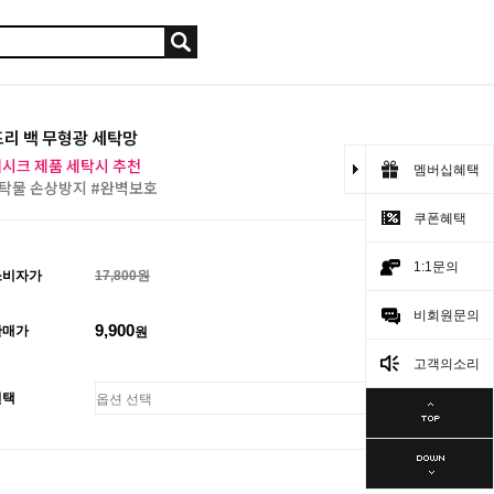
리 백 무형광 세탁망
시크 제품 세탁시 추천
멤버십혜택
탁물 손상방지 #완벽보호
쿠폰혜택
1:1문의
소비자가
17,800원
비회원문의
9,900
판매가
원
고객의소리
선택
총 상품