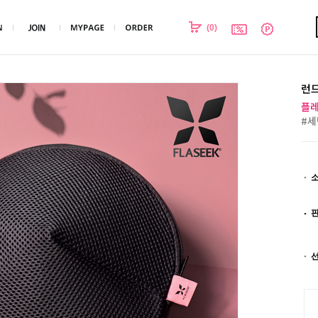
(
0
)
런드
플레
#세