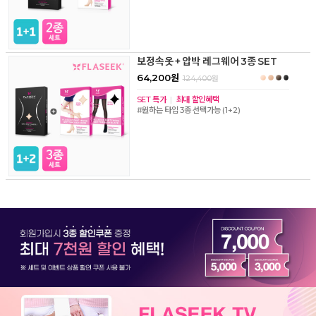
보정속옷 + 압박 레그웨어 3종 SET
64,200원
124,400
원
SET 특가
|
최대 할인혜택
#원하는 타입 3종 선택가능 (1+2)