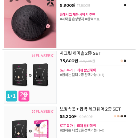
9,900원
17,800
원
플레시크 제품 세탁시 추천
#세탁물 손상방지 #완벽보호
시크릿 캐미솔 2종 SET
75,800원
149,600
원
SET 특가
|
최대 할인혜택
#원하는 컬러 2종 선택가능 (1+1)
보정속옷 + 압박 레그웨어 2종 SET
55,200원
99,600
원
SET 특가
|
최대 할인혜택
#원하는 타입 2종 선택가능 (1+1)