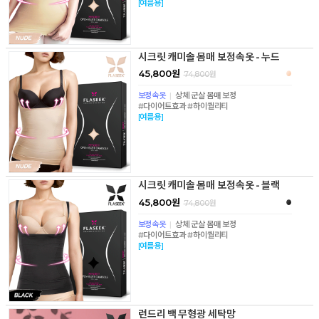
[여름용]
시크릿 캐미솔 몸매 보정속옷 - 누드
45,800원
74,800
원
보정속옷
|
상체 군살 몸매 보정
#다이어트효과 #하이퀄리티
[여름용]
시크릿 캐미솔 몸매 보정속옷 - 블랙
45,800원
74,800
원
보정속옷
|
상체 군살 몸매 보정
#다이어트효과 #하이퀄리티
[여름용]
런드리 백 무형광 세탁망