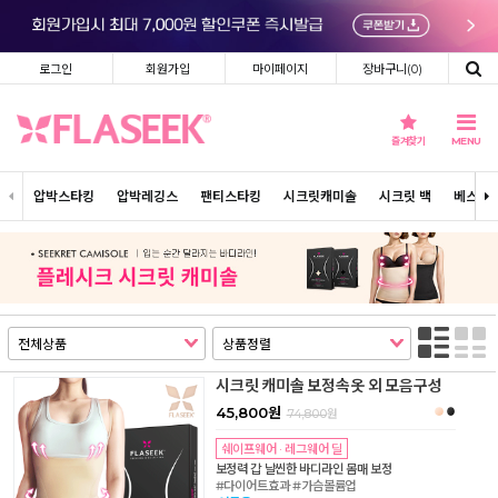
로그인
회원가입
마이페이지
장바구니(
0
)
즐겨찾기
MENU
압박스타킹
압박레깅스
팬티스타킹
시크릿캐미솔
시크릿 백
베스트
시크릿 캐미솔 보정속옷 외 모음구성
45,800원
74,800
원
쉐이프웨어 · 레그웨어 딜
보정력 갑 날씬한 바디라인 몸매 보정
#다이어트효과 #가슴볼륨업