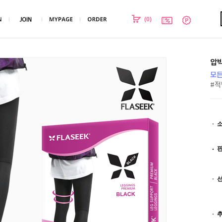
(
0
)
압박
모든
#적