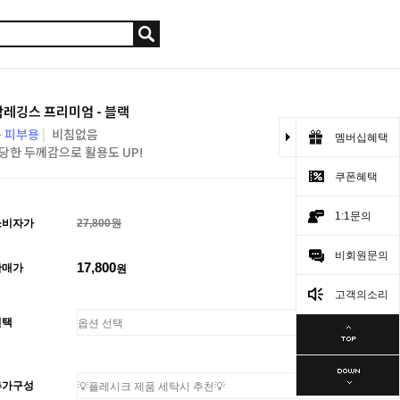
레깅스 프리미엄 - 블랙
 피부용
|
비침없음
멤버십혜택
당한 두께감으로 활용도 UP!
쿠폰혜택
1:1문의
소비자가
27,800원
비회원문의
17,800
판매가
원
고객의소리
선택
추가구성