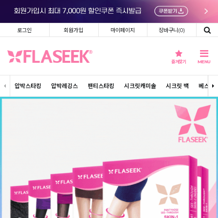
로그인
회원가입
마이페이지
장바구니(
0
)
즐겨찾기
MENU
압박스타킹
압박레깅스
팬티스타킹
시크릿캐미솔
시크릿 백
베스트