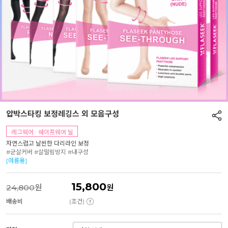
압박스타킹 보정레깅스 외 모음구성
레그웨어 · 쉐이프웨어 딜
자연스럽고 날씬한 다리라인 보정
#군살커버 #살떨림방지 #내구성
[여름용]
15,800
24,800
원
원
배송비
(조건)