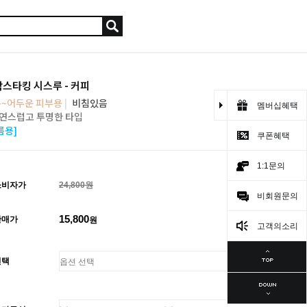
스타킹 시스루 - 커피
~어두운 피부용
|
비침있음
멤버십혜택
연스럽고 투명한 타입
름용]
쿠폰혜택
1:1문의
소비자가
24,800원
비회원문의
15,800
판매가
원
고객의소리
선택