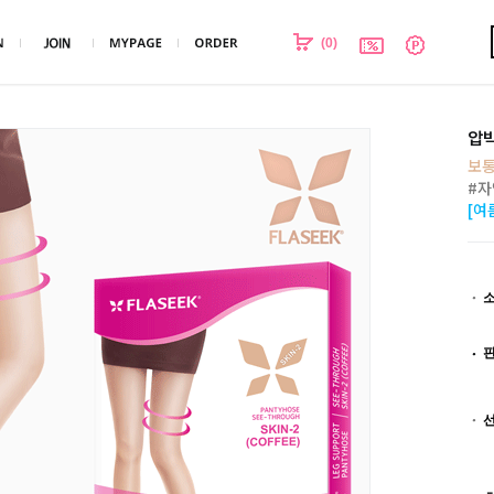
(
0
)
압박
보통
#자
[여