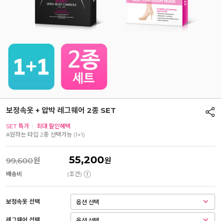
보정속옷 + 압박 레그웨어 2종 SET
SET 특가
|
최대 할인혜택
#원하는 타입 2종 선택가능 (1+1)
55,200
99,600
원
원
배송비
(조건)
보정속옷 선택
레그웨어 선택