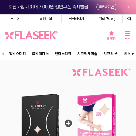
로그인
회원가입
마이페이지
장바구니(
0
)
즐겨찾기
MENU
압박스타킹
압박레깅스
팬티스타킹
시크릿캐미솔
시크릿 백
베스트