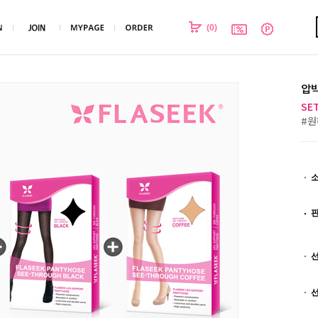
(
0
)
압박
SE
#원