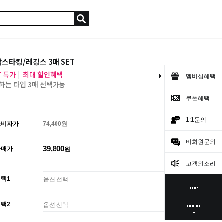
스타킹/레깅스 3매 SET
T 특가
|
최대 할인혜택
멤버십혜택
하는 타입 3매 선택가능
쿠폰혜택
1:1문의
소비자가
74,400원
비회원문의
39,800
판매가
원
고객의소리
선택1
선택2