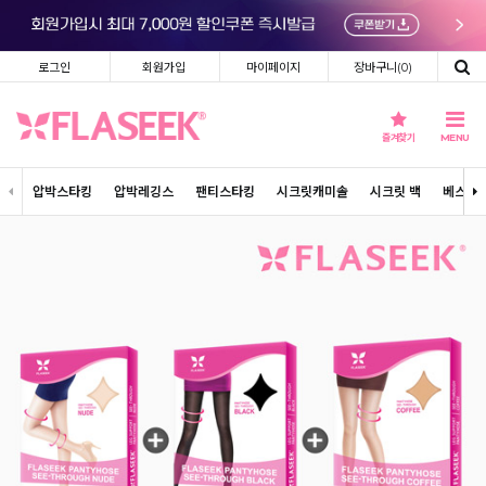
로그인
회원가입
마이페이지
장바구니(
0
)
즐겨찾기
MENU
압박스타킹
압박레깅스
팬티스타킹
시크릿캐미솔
시크릿 백
베스트