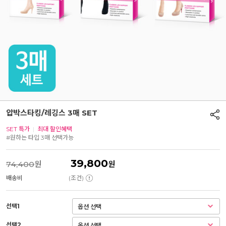
압박스타킹/레깅스 3매 SET
SET 특가
|
최대 할인혜택
#원하는 타입 3매 선택가능
39,800
74,400
원
원
배송비
(조건)
선택1
선택2