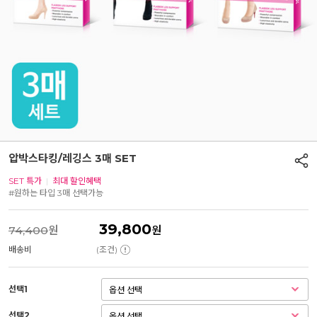
압박스타킹/레깅스 3매 SET
SET 특가
|
최대 할인혜택
#원하는 타입 3매 선택가능
39,800
74,400
원
원
배송비
(조건)
선택1
선택2