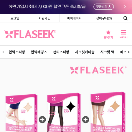
로그인
회원가입
마이페이지
장바구니(
0
)
즐겨찾기
MENU
압박스타킹
압박레깅스
팬티스타킹
시크릿캐미솔
시크릿 백
베스트