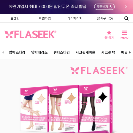
로그인
회원가입
마이페이지
장바구니(
0
)
즐겨찾기
MENU
압박스타킹
압박레깅스
팬티스타킹
시크릿캐미솔
시크릿 백
베스트