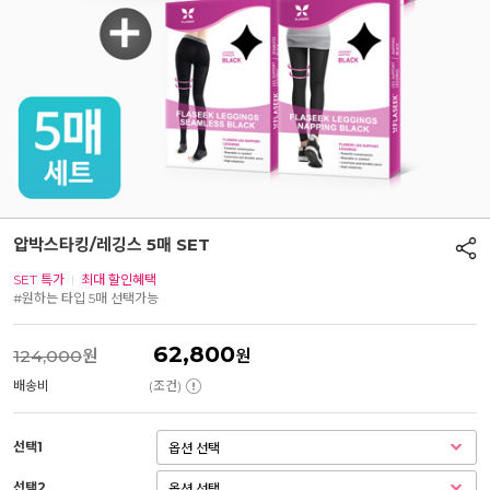
압박스타킹/레깅스 5매 SET
SET 특가
|
최대 할인혜택
#원하는 타입 5매 선택가능
62,800
124,000
원
원
배송비
(조건)
선택1
선택2