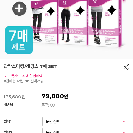
압박스타킹/레깅스 7매 SET
SET 특가
|
최대 할인혜택
#원하는 타입 7매 선택가능
79,800
173,600
원
원
배송비
(조건)
선택1
선택2