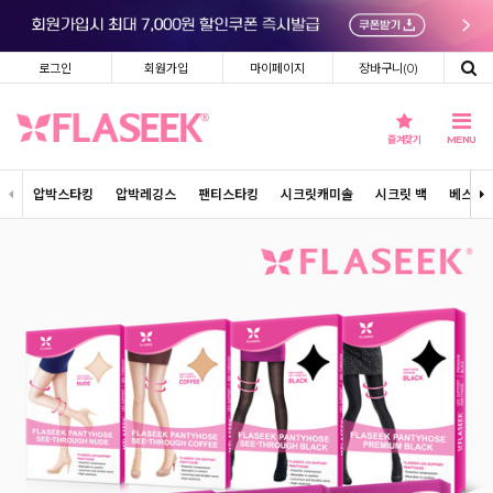
로그인
회원가입
마이페이지
장바구니(
0
)
즐겨찾기
MENU
압박스타킹
압박레깅스
팬티스타킹
시크릿캐미솔
시크릿 백
베스트