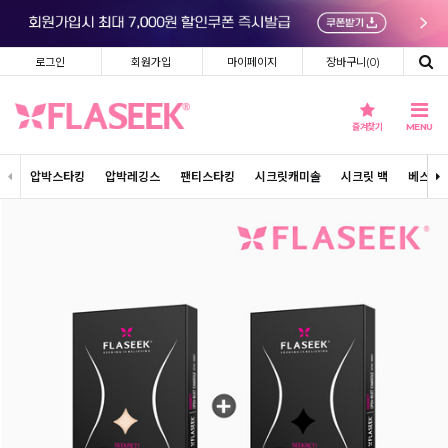
로그인
회원가입
마이페이지
장바구니(
0
)
즐겨찾기
MENU
압박스타킹
압박레깅스
팬티스타킹
시크릿캐미솔
시크릿 백
베스트