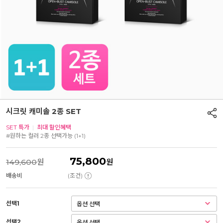
시크릿 캐미솔 2종 SET
SET 특가
|
최대 할인혜택
#원하는 컬러 2종 선택가능 (1+1)
75,800
149,600
원
원
배송비
(조건)
선택1
선택2