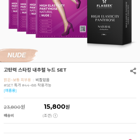
고탄력 스타킹 내추럴 누드 SET
밝은~보통 피부용
|
비침있음
#SET 특가 #44~88 착용가능
[여름용]
15,800
23,800
원
원
배송비
(조건)