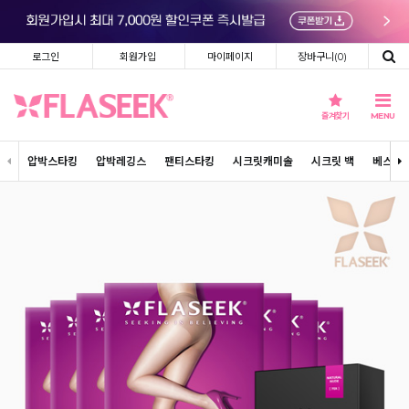
로그인
회원가입
마이페이지
장바구니(
0
)
즐겨찾기
MENU
압박스타킹
압박레깅스
팬티스타킹
시크릿캐미솔
시크릿 백
베스트