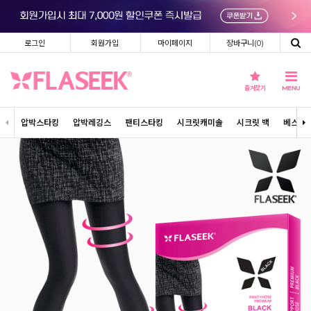
로그인
회원가입
마이페이지
장바구니(
0
)
즐겨찾기
MENU
압박스타킹
압박레깅스
팬티스타킹
시크릿캐미솔
시크릿 백
베스트