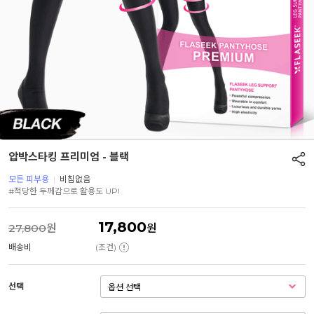
압박스타킹 프리미엄 - 블랙
모든 피부용
|
비침없음
#적당한 두께감으로 활용도 UP!
17,800
27,800
원
원
배송비
(조건)
선택