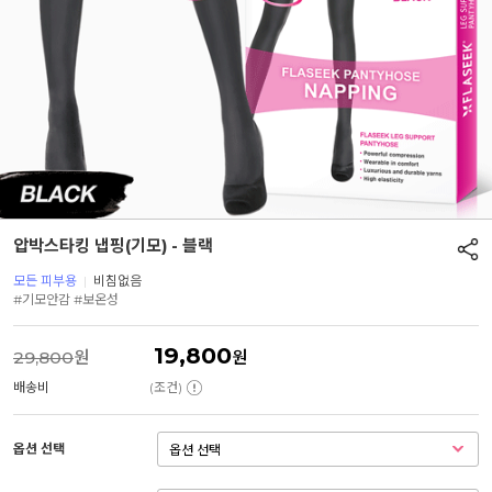
압박스타킹 냅핑(기모) - 블랙
모든 피부용
|
비침없음
#기모안감 #보온성
19,800
29,800
원
원
배송비
(조건)
옵션 선택