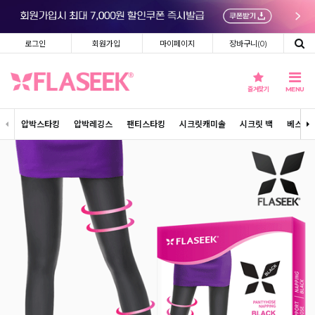
로그인
회원가입
마이페이지
장바구니(
0
)
즐겨찾기
MENU
압박스타킹
압박레깅스
팬티스타킹
시크릿캐미솔
시크릿 백
베스트