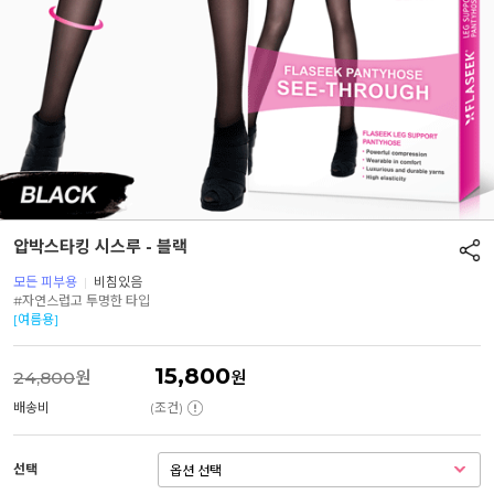
압박스타킹 시스루 - 블랙
모든 피부용
|
비침있음
#자연스럽고 투명한 타입
[여름용]
15,800
24,800
원
원
배송비
(조건)
선택