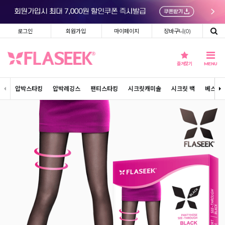
로그인
회원가입
마이페이지
장바구니(
0
)
즐겨찾기
MENU
압박스타킹
압박레깅스
팬티스타킹
시크릿캐미솔
시크릿 백
베스트