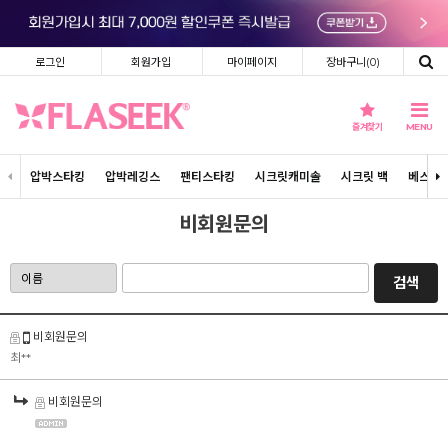
로그인
회원가입
마이페이지
장바구니(
0
)
즐겨찾기
MENU
압박스타킹
압박레깅스
팬티스타킹
시크릿캐미솔
시크릿 백
베스트
비회원문의
검색
비회원문의
최**
비회원문의