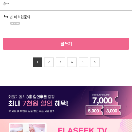
유**
비회원문의
글쓰기
1
2
3
4
5