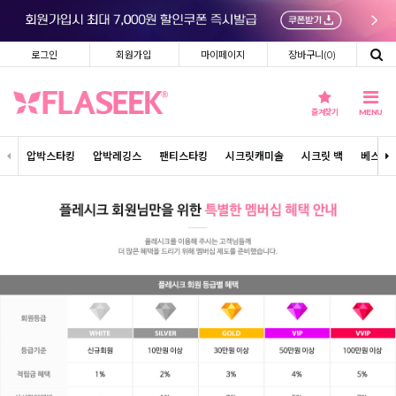
로그인
회원가입
마이페이지
장바구니(
0
)
즐겨찾기
MENU
압박스타킹
압박레깅스
팬티스타킹
시크릿캐미솔
시크릿 백
베스트