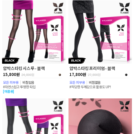
압박스타킹 시스루 - 블랙
압박스타킹 프리미엄 - 블랙
15,800원
17,800원
24,800
원
27,800
원
모든 피부용
|
비침있음
모든 피부용
|
비침없음
#자연스럽고 투명한 타입
#적당한 두께감으로 활용도 UP!
[여름용]