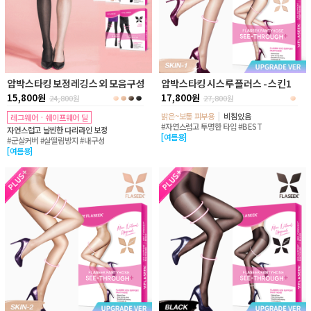
압박스타킹 보정레깅스 외 모음구성
압박스타킹 시스루 플러스 - 스킨1
15,800원
17,800원
24,800
원
27,800
원
밝은~보통 피부용
|
비침있음
레그웨어 · 쉐이프웨어 딜
#자연스럽고 투명한 타입 #BEST
자연스럽고 날씬한 다리라인 보정
[여름용]
#군살커버 #살떨림방지 #내구성
[여름용]