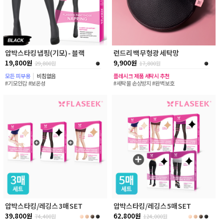
압박스타킹 냅핑(기모) - 블랙
런드리 백 무형광 세탁망
19,800원
9,900원
29,800
원
17,800
원
모든 피부용
|
비침없음
플레시크 제품 세탁시 추천
#기모안감 #보온성
#세탁물 손상방지 #완벽보호
압박스타킹/레깅스 3매 SET
압박스타킹/레깅스 5매 SET
39,800원
62,800원
74,400
원
124,000
원