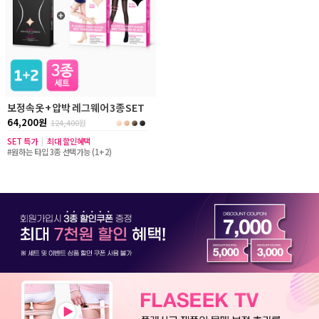
보정속옷 + 압박 레그웨어 3종 SET
64,200원
124,400
원
SET 특가
|
최대 할인혜택
#원하는 타입 3종 선택가능 (1+2)