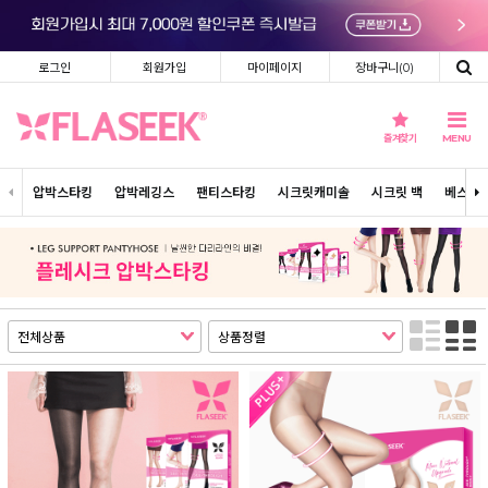
로그인
회원가입
마이페이지
장바구니(
0
)
즐겨찾기
MENU
압박스타킹
압박레깅스
팬티스타킹
시크릿캐미솔
시크릿 백
베스트