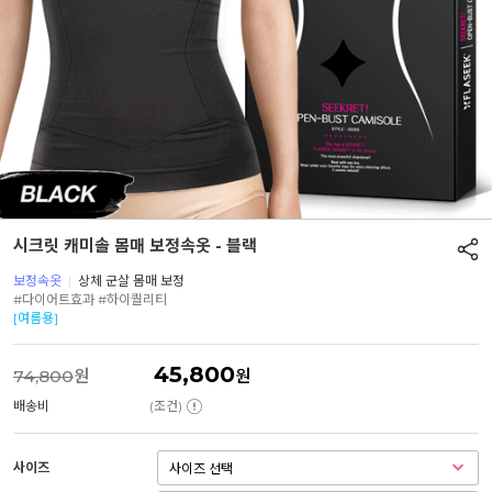
시크릿 캐미솔 몸매 보정속옷 - 블랙
보정속옷
|
상체 군살 몸매 보정
#다이어트효과 #하이퀄리티
[여름용]
45,800
74,800
원
원
배송비
(조건)
사이즈