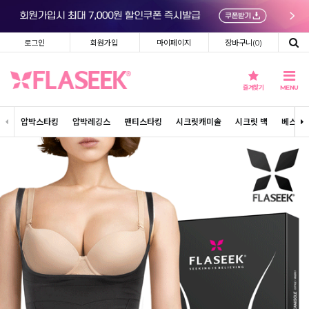
로그인
회원가입
마이페이지
장바구니(
0
)
즐겨찾기
MENU
압박스타킹
압박레깅스
팬티스타킹
시크릿캐미솔
시크릿 백
베스트