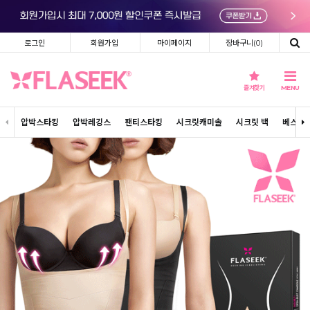
로그인
회원가입
마이페이지
장바구니(
0
)
즐겨찾기
MENU
압박스타킹
압박레깅스
팬티스타킹
시크릿캐미솔
시크릿 백
베스트