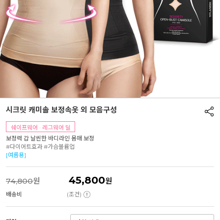
시크릿 캐미솔 보정속옷 외 모음구성
쉐이프웨어 · 레그웨어 딜
보정력 갑 날씬한 바디라인 몸매 보정
#다이어트효과 #가슴볼륨업
[여름용]
45,800
74,800
원
원
배송비
(조건)