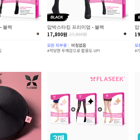
- 블랙
압박스타킹 프리미엄 - 블랙
압
17,800원
27,800원
1
모든 피부용
|
비침없음
모
입
#적당한 두께감으로 활용도 UP!
#