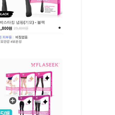
박스타킹 냅핑(기모) - 블랙
9,800원
29,800원
든 피부용
|
비침없음
기모안감 #보온성