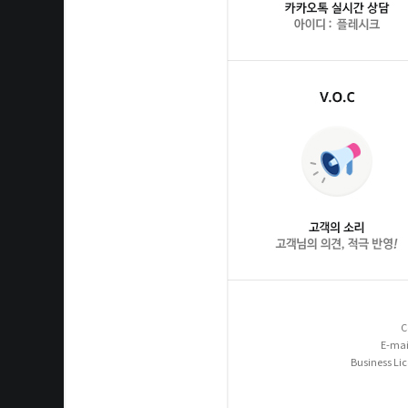
C
E-mai
Business Li