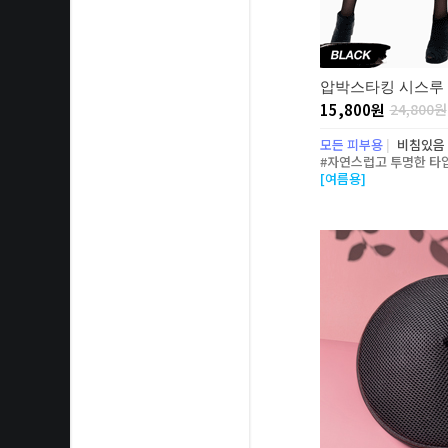
압박스타킹 시스루 
15,800원
24,800원
모든 피부용
|
비침있음
#자연스럽고 투명한 타
[여름용]