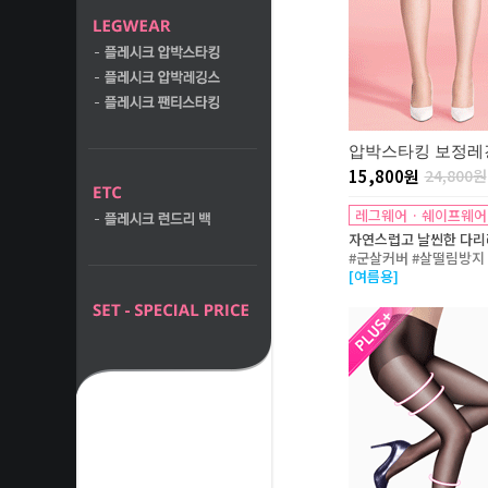
압박스타킹 보정레
15,800원
24,800원
레그웨어 · 쉐이프웨어
자연스럽고 날씬한 다리
#군살커버 #살떨림방지
[여름용]