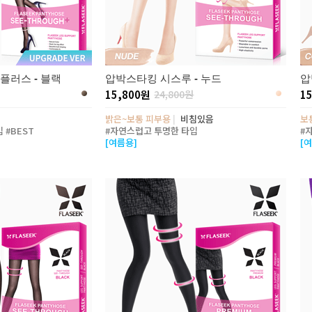
플러스 - 블랙
압박스타킹 시스루 - 누드
압
15,800원
24,800원
1
밝은~보통 피부용
|
비침있음
보
 #BEST
#자연스럽고 투명한 타입
#
[여름용]
[