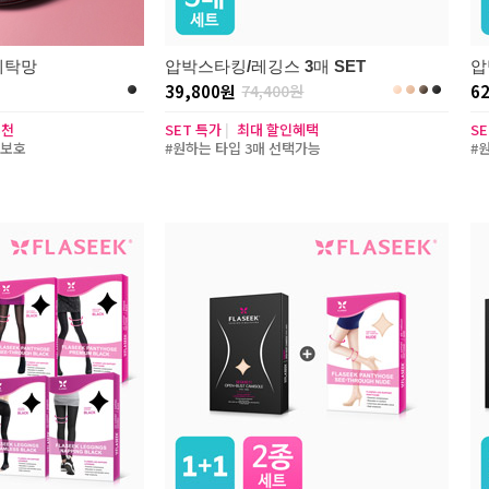
세탁망
압박스타킹/레깅스 3매 SET
압
39,800원
74,400원
6
추천
SET 특가
|
최대 할인혜택
S
벽보호
#원하는 타입 3매 선택가능
#