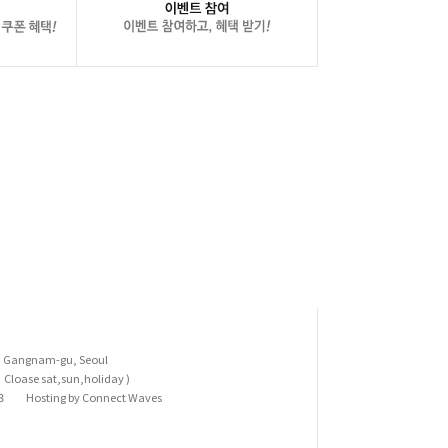
l, Gangnam-gu, Seoul
Cloase sat,sun,holiday )
3
Hosting by Connect Waves