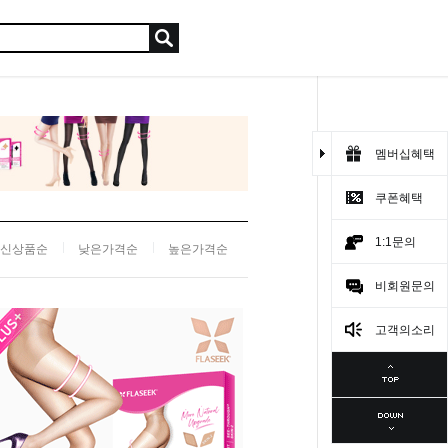
멤버십혜택
쿠폰혜택
1:1문의
신상품순
낮은가격순
높은가격순
비회원문의
고객의소리