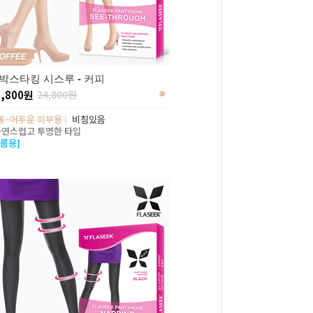
박스타킹 시스루 - 커피
5,800원
24,800원
통~어두운 피부용
|
비침있음
자연스럽고 투명한 타입
여름용]