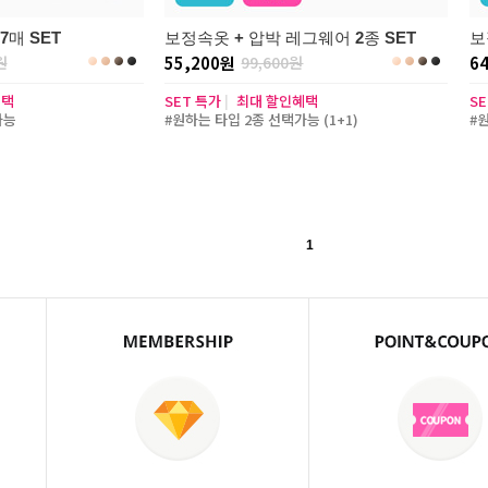
매 SET
보정속옷 + 압박 레그웨어 2종 SET
보
원
55,200원
99,600원
6
혜택
SET 특가
|
최대 할인혜택
S
가능
#원하는 타입 2종 선택가능 (1+1)
#
1