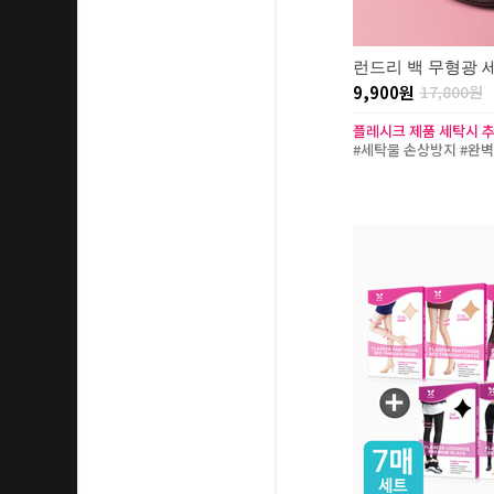
런드리 백 무형광 
9,900원
17,800원
플레시크 제품 세탁시 
#세탁물 손상방지 #완