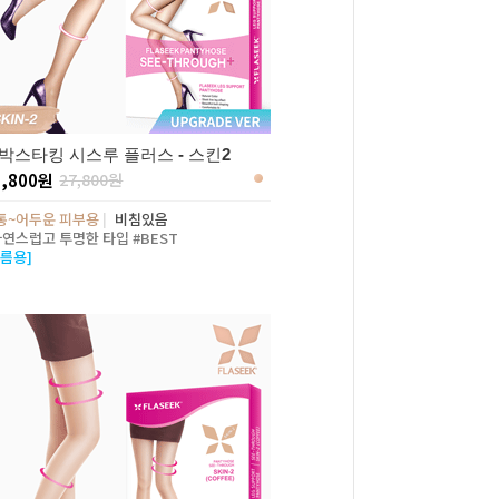
박스타킹 시스루 플러스 - 스킨2
7,800원
27,800원
통~어두운 피부용
|
비침있음
자연스럽고 투명한 타입 #BEST
여름용]