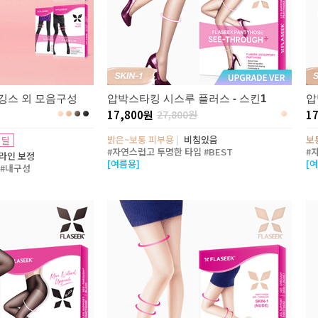
깅스 외 모음구성
압박스타킹 시스루 플러스 - 스킨1
압
17,800원
27,800원
1
밝은~보통 피부용
|
비침있음
보
 딜
#자연스럽고 투명한 타입 #BEST
#
라인 보정
[여름용]
[
 #내구성