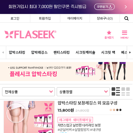
로그인
회원가입
마이페이지
장바구니(
0
)
즐겨찾기
MENU
압박스타킹
압박레깅스
팬티스타킹
시크릿캐미솔
시크릿 백
베스트
압박스타킹 보정레깅스 외 모음구성
15,800원
24,800
원
레그웨어 · 쉐이프웨어 딜
자연스럽고 날씬한 다리라인 보정
#군살커버 #살떨림방지 #내구성