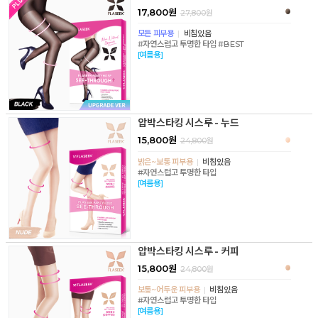
17,800원
27,800
원
모든 피부용
|
비침있음
#자연스럽고 투명한 타입 #BEST
[여름용]
압박스타킹 시스루 - 누드
15,800원
24,800
원
밝은~보통 피부용
|
비침있음
#자연스럽고 투명한 타입
[여름용]
압박스타킹 시스루 - 커피
15,800원
24,800
원
보통~어두운 피부용
|
비침있음
#자연스럽고 투명한 타입
[여름용]