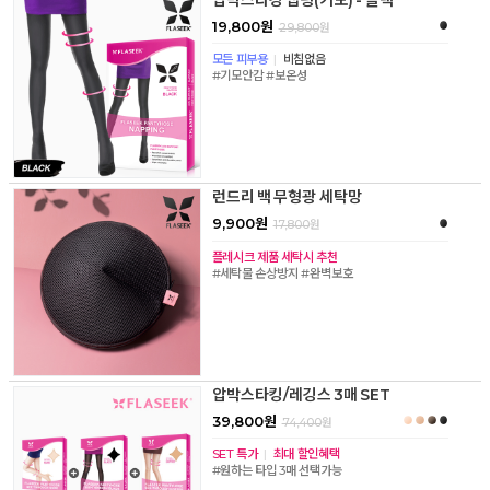
19,800원
29,800
원
모든 피부용
|
비침없음
#기모안감 #보온성
런드리 백 무형광 세탁망
9,900원
17,800
원
플레시크 제품 세탁시 추천
#세탁물 손상방지 #완벽보호
압박스타킹/레깅스 3매 SET
39,800원
74,400
원
SET 특가
|
최대 할인혜택
#원하는 타입 3매 선택가능