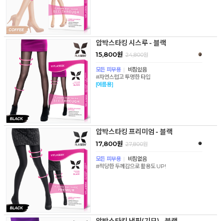
압박스타킹 시스루 - 블랙
15,800원
24,800
원
모든 피부용
|
비침있음
#자연스럽고 투명한 타입
[여름용]
압박스타킹 프리미엄 - 블랙
17,800원
27,800
원
모든 피부용
|
비침없음
#적당한 두께감으로 활용도 UP!
압박스타킹 냅핑(기모) - 블랙