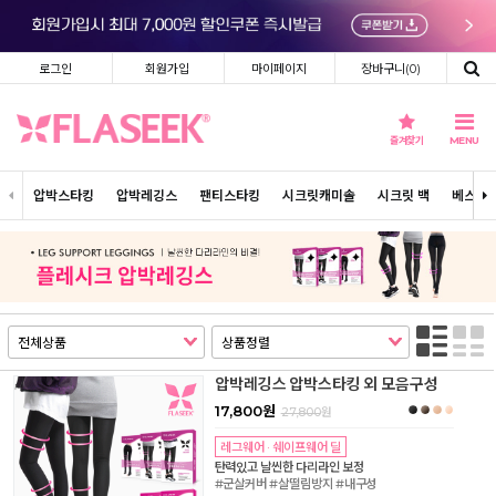
로그인
회원가입
마이페이지
장바구니(
0
)
즐겨찾기
MENU
압박스타킹
압박레깅스
팬티스타킹
시크릿캐미솔
시크릿 백
베스트
압박레깅스 압박스타킹 외 모음구성
17,800원
27,800
원
레그웨어 · 쉐이프웨어 딜
탄력있고 날씬한 다리라인 보정
#군살커버 #살떨림방지 #내구성