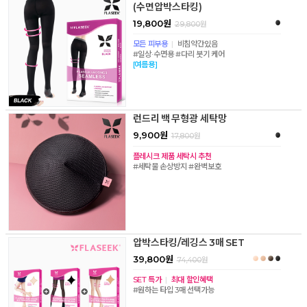
(수면압박스타킹)
19,800원
29,800
원
모든 피부용
|
비침약간있음
#일상·수면용 #다리 붓기 케어
[여름용]
런드리 백 무형광 세탁망
9,900원
17,800
원
플레시크 제품 세탁시 추천
#세탁물 손상방지 #완벽보호
압박스타킹/레깅스 3매 SET
39,800원
74,400
원
SET 특가
|
최대 할인혜택
#원하는 타입 3매 선택가능