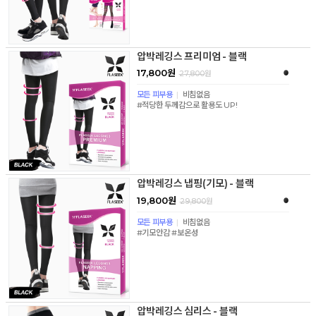
압박레깅스 프리미엄 - 블랙
17,800원
27,800
원
모든 피부용
|
비침없음
#적당한 두께감으로 활용도 UP!
압박레깅스 냅핑(기모) - 블랙
19,800원
29,800
원
모든 피부용
|
비침없음
#기모안감 #보온성
압박레깅스 심리스 - 블랙