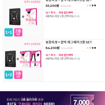
55,200원
99,600
원
SET 특가
|
최대 할인혜택
#원하는 타입 2종 선택가능 (1+1)
보정속옷 + 압박 레그웨어 3종 SET
64,200원
124,400
원
SET 특가
|
최대 할인혜택
#원하는 타입 3종 선택가능 (1+2)