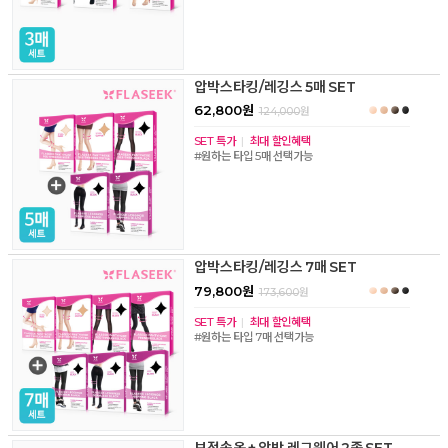
압박스타킹/레깅스 5매 SET
62,800원
124,000
원
SET 특가
|
최대 할인혜택
#원하는 타입 5매 선택가능
압박스타킹/레깅스 7매 SET
79,800원
173,600
원
SET 특가
|
최대 할인혜택
#원하는 타입 7매 선택가능
보정속옷 + 압박 레그웨어 2종 SET